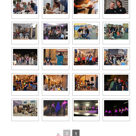
►
2
1