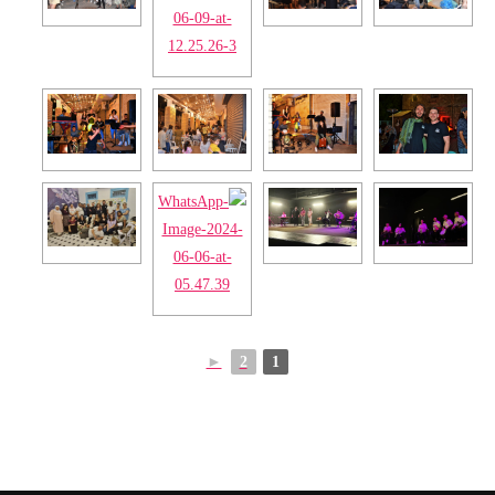
►
2
1