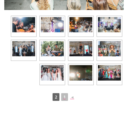
2
1
◄