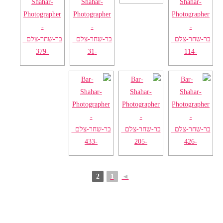
2
1
◄