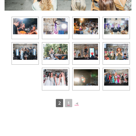
2
1
◄