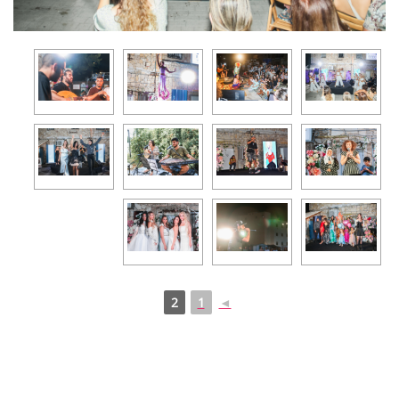
2
1
◄