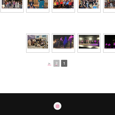
►
2
1