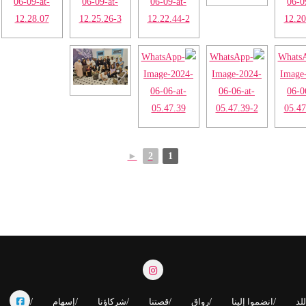
►
2
1
لد
انضموا إلينا
رواق
قصتنا
شركاؤنا
إسهام