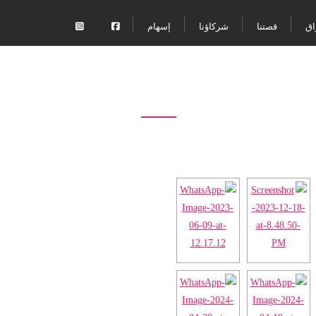
اق
قصتنا
شركاؤنا
إسهام