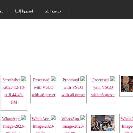
حرفيو اللد
انضموا إلينا
رو