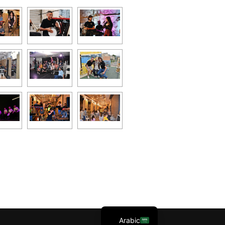
English
Hebrew
Arabic