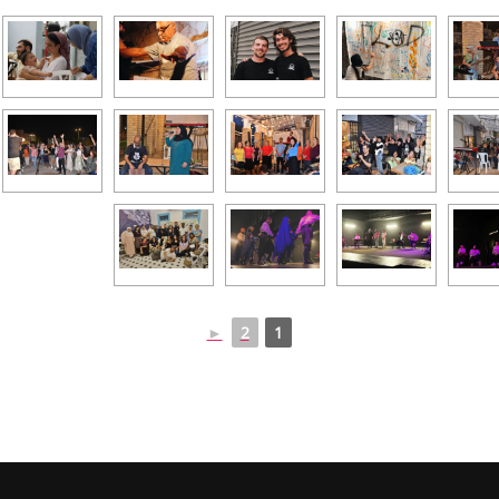
►
2
1