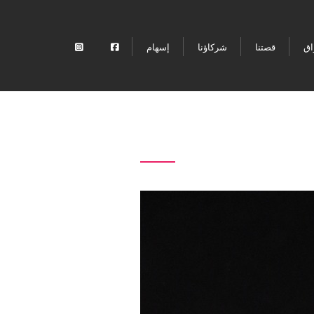
اق
قصتنا
شركاؤنا
إسهام