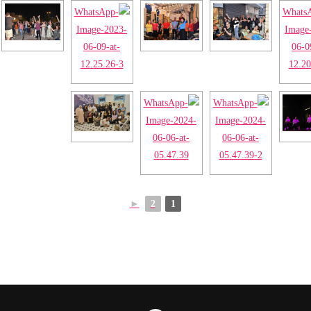
►
2
1