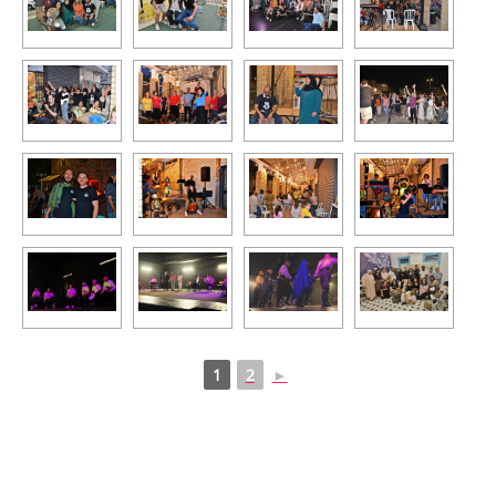
1
2
►